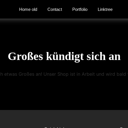
Home old
Contact
Portfolio
Linktree
Großes kündigt sich an
ch etwas Großes an! Unser Shop ist in Arbeit und wird bald v