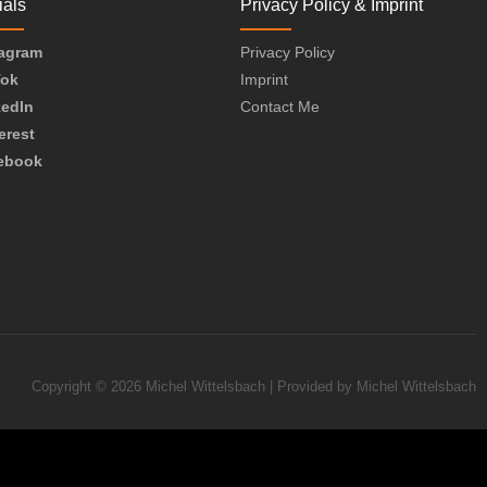
ials
Privacy Policy & Imprint
tagram
Privacy Policy
Tok
Imprint
kedIn
Contact Me
erest
ebook
Copyright © 2026 Michel Wittelsbach | Provided by Michel Wittelsbach