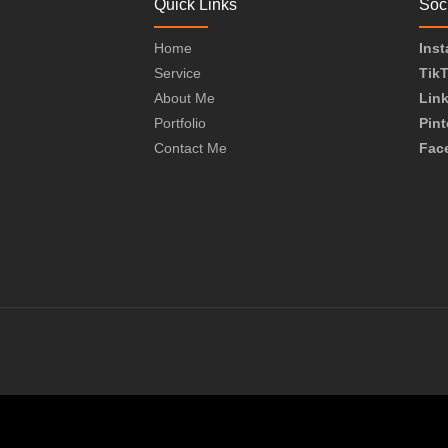
Quick Links
Soc
Home
Ins
Service
Tik
About Me
Lin
Portfolio
Pint
Contact Me
Fac