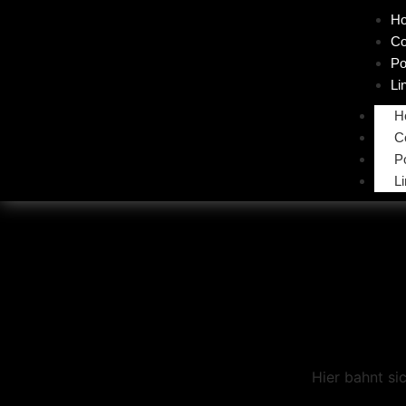
Ho
Co
Po
Li
H
C
Po
L
Hier bahnt si