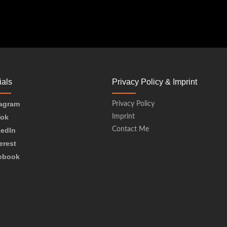
ials
Privacy Policy & Imprint
tagram
Privacy Policy
Tok
Imprint
Contact Me
kedIn
erest
ebook