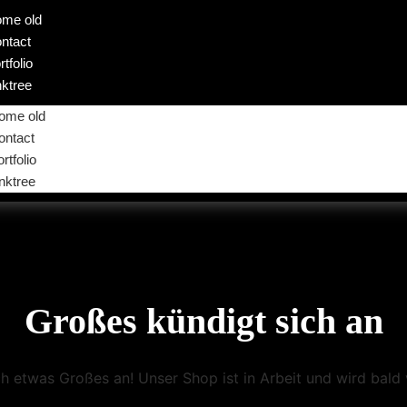
me old
ntact
rtfolio
nktree
ome old
ontact
rtfolio
inktree
Großes kündigt sich an
ch etwas Großes an! Unser Shop ist in Arbeit und wird bald v