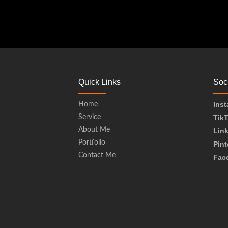
Quick Links
Soc
Ins
Home
Service
Tik
About Me
Lin
Portfolio
Pint
Contact Me
Fac